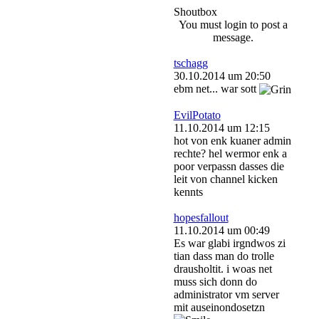
Shoutbox
You must login to post a
message.
tschagg
30.10.2014 um 20:50
ebm net... war sott
EvilPotato
11.10.2014 um 12:15
hot von enk kuaner admin
rechte? hel wermor enk a
poor verpassn dasses die
leit von channel kicken
kennts
hopesfallout
11.10.2014 um 00:49
Es war glabi irgndwos zi
tian dass man do trolle
drausholtit. i woas net
muss sich donn do
administrator vm server
mit auseinondosetzn