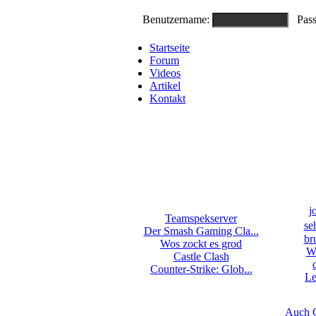
Benutzername:
Pass
Startseite
Forum
Videos
Artikel
Kontakt
j
Teamspekserver
se
Der Smash Gaming Cla...
br
Wos zockt es grod
We
Castle Clash
Counter-Strike: Glob...
Le
Auch 