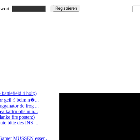
wort:
o battlefield 4 holt;)
hr geil :) beim n�...
ugganator de frog ...
a kaftrn olls in n...
danke firs posten:)
ute bitte des INS ...
Gamer MÜSSEN essen.