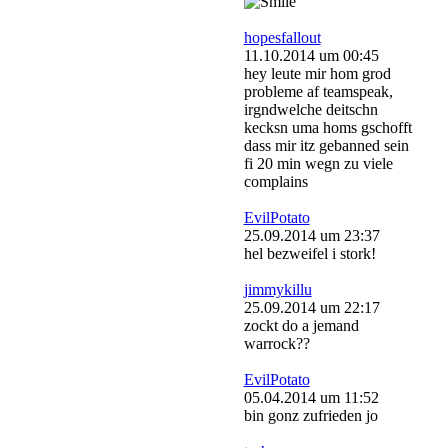
hopesfallout
11.10.2014 um 00:45
hey leute mir hom grod
probleme af teamspeak,
irgndwelche deitschn
kecksn uma homs gschofft
dass mir itz gebanned sein
fi 20 min wegn zu viele
complains
EvilPotato
25.09.2014 um 23:37
hel bezweifel i stork!
jimmykillu
25.09.2014 um 22:17
zockt do a jemand
warrock??
EvilPotato
05.04.2014 um 11:52
bin gonz zufrieden jo