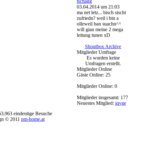
tschagg
03.04.2014 um 21:03
ma net letz... bisch sischt
zufriedn? weil i bin a
olleweil ban suachn^^
will gian meine 2 mega
leitung tunen xD
Shoutbox Archive
Mitglieder Umfrage
Es wurden keine
Umfragen erstellt.
Mitglieder Online
Gäste Online: 25
Mitglieder Online: 0
Mitglieder insgesamt: 177
Neuestes Mitglied:
iqyge
63,963 eindeutige Besuche
gn © 2011
pm-home.at