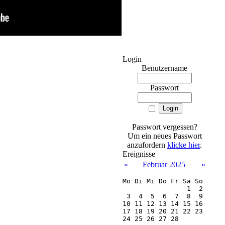
Login
Benutzername
Passwort
Passwort vergessen?
Um ein neues Passwort
anzufordern
klicke hier
.
Ereignisse
«
Februar 2025
»
Mo
Di
Mi
Do
Fr
Sa
So
 1
 2
 3
 4
 5
 6
 7
 8
 9
10
11
12
13
14
15
16
17
18
19
20
21
22
23
24
25
26
27
28