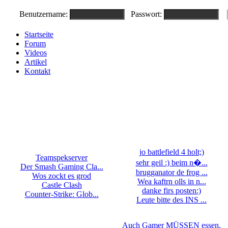
Benutzername:
Passwort:
Startseite
Forum
Videos
Artikel
Kontakt
jo battlefield 4 holt;)
Teamspekserver
sehr geil :) beim n�...
Der Smash Gaming Cla...
brugganator de frog ...
Wos zockt es grod
Wea kaftrn olls in n...
Castle Clash
danke firs posten:)
Counter-Strike: Glob...
Leute bitte des INS ...
Auch Gamer MÜSSEN essen.